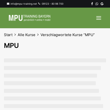
info@mpu-training.net
09123 - 80 98 700
Start
Alle Kurse
Verschlagwortete Kurse “MPU”
MPU Startseite
MPU
MPU Training
MPU Allgemein
Trainer & Regionen
Kontakt
Search