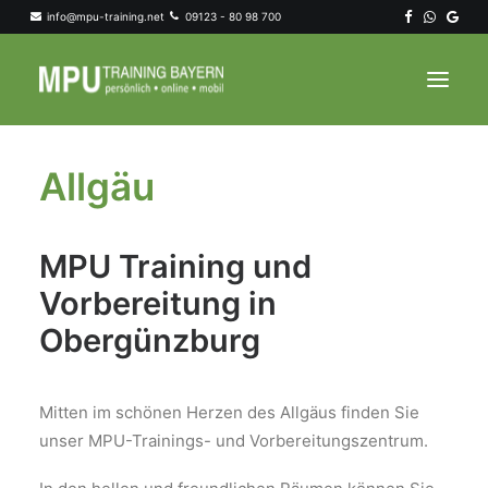
info@mpu-training.net
09123 - 80 98 700
Allgäu
MPU Startseite
MPU Training
MPU Allgemein
MPU Training und
Trainer & Regionen
Vorbereitung in
Kontakt
Obergünzburg
Search
Mitten im schönen Herzen des Allgäus finden Sie
unser MPU-Trainings- und Vorbereitungszentrum.